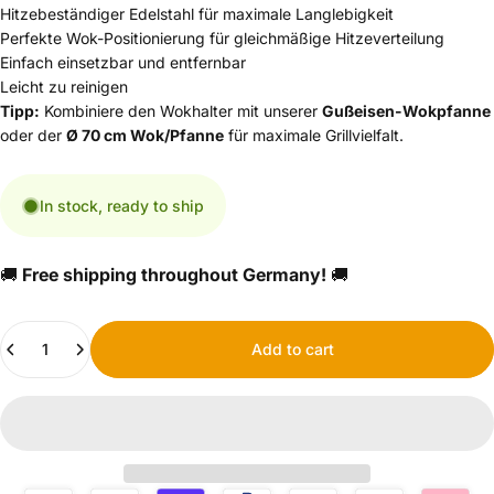
Hitzebeständiger Edelstahl für maximale Langlebigkeit
Perfekte Wok-Positionierung für gleichmäßige Hitzeverteilung
Einfach einsetzbar und entfernbar
Leicht zu reinigen
Tipp:
Kombiniere den Wokhalter mit unserer
Gußeisen-Wokpfanne
oder der
Ø 70 cm Wok/Pfanne
für maximale Grillvielfalt.
In stock, ready to ship
🚚
Free shipping throughout Germany!
🚚
Quantity
Add to cart